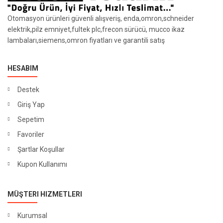
Otomasyon ürünleri güvenli alışveriş, enda,omron,schneider
elektrik,pilz emniyet,fultek plc,frecon sürücü, mucco ikaz
lambaları,siemens,omron fiyatları ve garantili satış
HESABIM
Destek
Giriş Yap
Sepetim
Favoriler
Şartlar Koşullar
Kupon Kullanımı
MÜŞTERI HIZMETLERI
Kurumsal