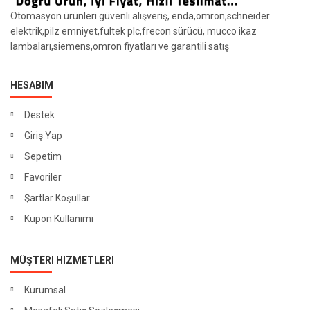
Otomasyon ürünleri güvenli alışveriş, enda,omron,schneider
elektrik,pilz emniyet,fultek plc,frecon sürücü, mucco ikaz
lambaları,siemens,omron fiyatları ve garantili satış
HESABIM
Destek
Giriş Yap
Sepetim
Favoriler
Şartlar Koşullar
Kupon Kullanımı
MÜŞTERI HIZMETLERI
Kurumsal