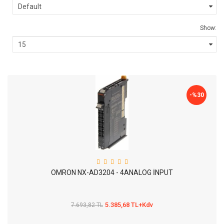
Show:
-%
30
OMRON NX-AD3204 - 4ANALOG İNPUT
5.385,68 TL+Kdv
7.693,82 TL