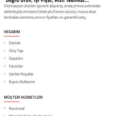
Otomasyon ürünleri güvenli alışveriş, enda,omron,schneider
elektrik,pilz emniyet,fultek plc,frecon sürücü, mucco ikaz
lambaları,siemens,omron fiyatları ve garantili satış
HESABIM
Destek
Giriş Yap
Sepetim
Favoriler
Şartlar Koşullar
Kupon Kullanımı
MÜŞTERI HIZMETLERI
Kurumsal