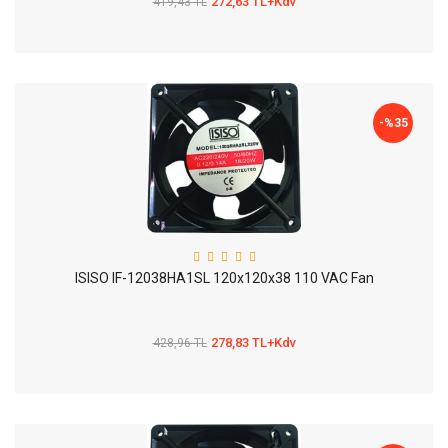
272,63 TL+Kdv
419,43 TL
-%
35
ISISO IF-12038HA1SL 120x120x38 110 VAC Fan
278,83 TL+Kdv
428,96 TL