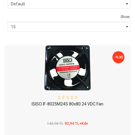
Show:
-%
35
ISISO IF-8025M24S 80x80 24 VDC Fan
92,94 TL+Kdv
142,98 TL