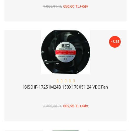
650,60 TL+Kdv
1.000,91 TL
-%
35
ISISO IF-17251M24B 150X170X51 24 VDC Fan
882,95 TL+Kdv
1.358,38 TL