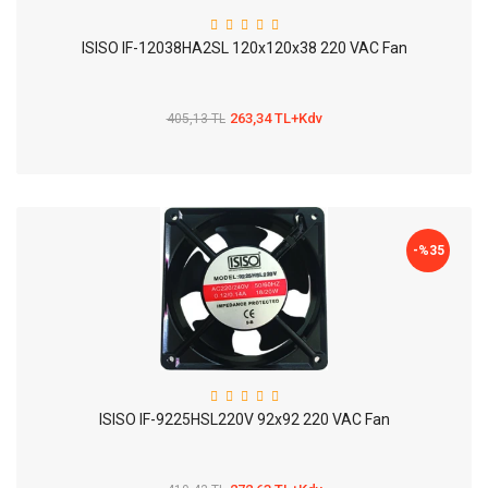
ISISO IF-12038HA2SL 120x120x38 220 VAC Fan
263,34 TL+Kdv
405,13 TL
-%
35
ISISO IF-9225HSL220V 92x92 220 VAC Fan