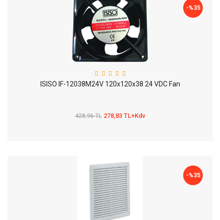
-%
35
ISISO IF-12038M24V 120x120x38 24 VDC Fan
278,83 TL+Kdv
428,96 TL
-%
35