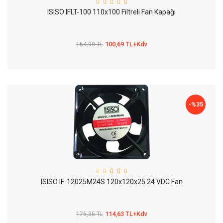
ISISO IFLT-100 110x100 Filtreli Fan Kapağı
100,69 TL+Kdv
154,90 TL
-%
35
ISISO IF-12025M24S 120x120x25 24 VDC Fan
114,63 TL+Kdv
176,35 TL