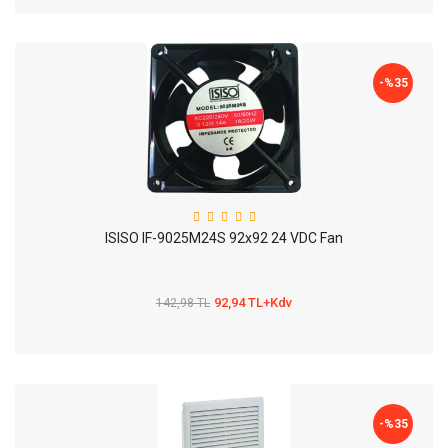
-%
35
ISISO IF-9025M24S 92x92 24 VDC Fan
92,94 TL+Kdv
142,98 TL
-%
35