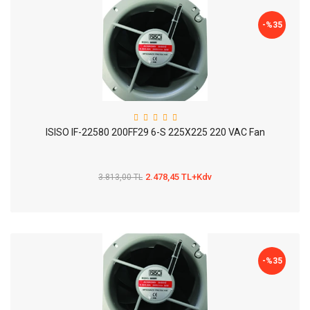
-%
35
ISISO IF-22580 200FF29 6-S 225X225 220 VAC Fan
2.478,45 TL+Kdv
3.813,00 TL
-%
35