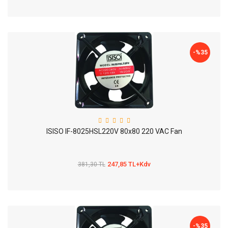
-%
35
ISISO IF-8025HSL220V 80x80 220 VAC Fan
247,85 TL+Kdv
381,30 TL
-%
35