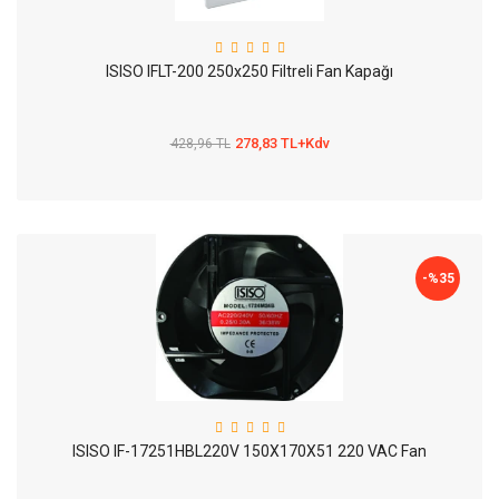
ISISO IFLT-200 250x250 Filtreli Fan Kapağı
278,83 TL+Kdv
428,96 TL
-%
35
ISISO IF-17251HBL220V 150X170X51 220 VAC Fan