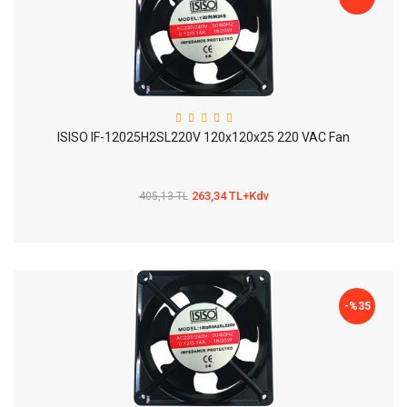
ISISO IF-12025H2SL220V 120x120x25 220 VAC Fan
263,34 TL+Kdv
405,13 TL
-%
35