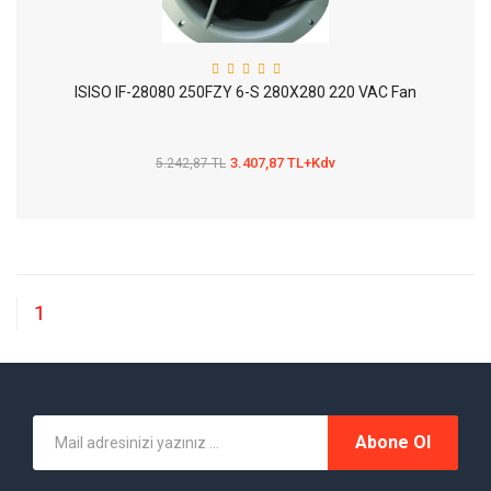
ISISO IF-28080 250FZY 6-S 280X280 220 VAC Fan
3.407,87 TL+Kdv
5.242,87 TL
1
Abone Ol