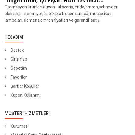
Otomasyon ürünleri güvenli alışveriş, enda,omron,schneider
elektrik,pilz emniyet,fultek plc,frecon sürücü, mucco ikaz
lambaları,siemens,omron fiyatları ve garantili satış
HESABIM
Destek
Giriş Yap
Sepetim
Favoriler
Şartlar Koşullar
Kupon Kullanımı
MÜŞTERI HIZMETLERI
Kurumsal