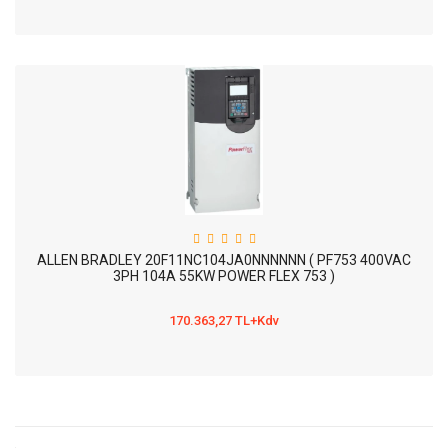
ALLEN BRADLEY 20F11NC104JA0NNNNNN ( PF753 400VAC
3PH 104A 55KW POWER FLEX 753 )
170.363,27 TL+Kdv